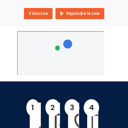
S'inscrire
Rejoindre le Live
1
2
3
4