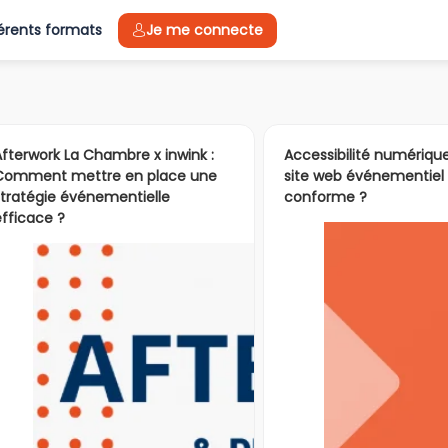
férents formats
Je me connecte
Afterwork La Chambre x inwink :
Accessibilité numérique
Comment mettre en place une
site web événementiel e
lendrier événementiel des pr
stratégie événementielle
conforme ?
efficace ?