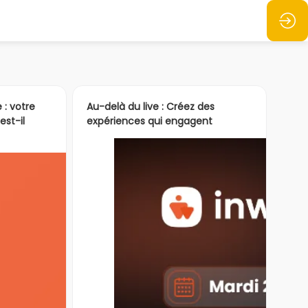
 : votre
Au-delà du live : Créez des
st-il
expériences qui engagent
ochains mois