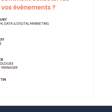
 vos événements ?
URY
M, DATA & DIGITAL MARKETING
EFF
E
ER
OLOGIES
T MANAGER
TIN