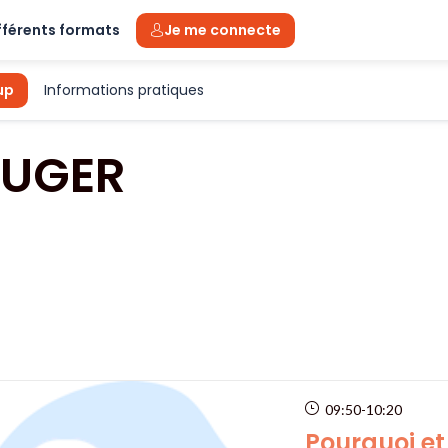
fférents formats
Je me connecte
up
Informations pratiques
UGER
09:50
-
10:20
Pourquoi et