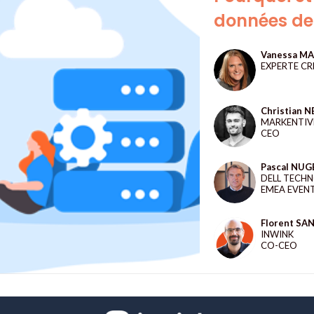
données de
Vanessa
MA
VM
EXPERTE CR
Christian
N
CN
MARKENTIV
CEO
Pascal
NUG
PN
DELL TECHN
EMEA EVEN
Florent
SAN
FS
INWINK
CO-CEO