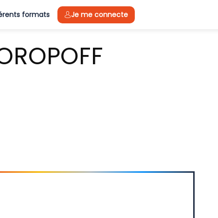
férents formats
Je me connecte
OROPOFF