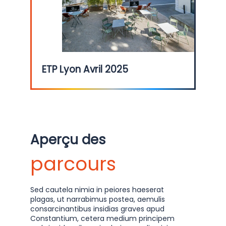
ETP Lyon Avril 2025
Aperçu des
B
C
parcours
B
#
0
Sed cautela nimia in peiores haeserat
plagas, ut narrabimus postea, aemulis
E
consarcinantibus insidias graves apud
T
Constantium, cetera medium principem